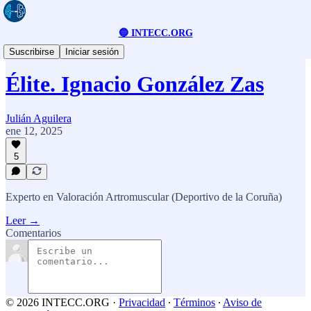
🔵 INTECC.ORG
El Club de la Élite
Suscribirse
Iniciar sesión
Élite. Ignacio González Zas
Julián Aguilera
ene 12, 2025
5
Experto en Valoración Artromuscular (Deportivo de la Coruña)
Leer →
Comentarios
© 2026 INTECC.ORG
·
Privacidad
∙
Términos
∙
Aviso de