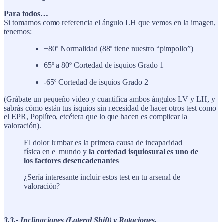
Para todos…
Si tomamos como referencia el ángulo LH que vemos en la imagen,
tenemos:
+80º Normalidad (88º tiene nuestro “pimpollo”)
65º a 80º Cortedad de isquios Grado 1
-65º Cortedad de isquios Grado 2
(Grábate un pequeño video y cuantifica ambos ángulos LV y LH, y
sabrás cómo están tus isquios sin necesidad de hacer otros test como
el EPR, Poplíteo, etcétera que lo que hacen es complicar la
valoración).
El dolor lumbar es la primera causa de incapacidad
física en el mundo y
la cortedad isquiosural es uno de
los factores desencadenantes
¿Sería interesante incluir estos test en tu arsenal de
valoración?
3.3.- Inclinaciones (Lateral Shift) y Rotaciones.