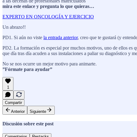
a las decenas de profesionales matriculados
mira este enlace y pregunta lo que quieras…
EXPERTO EN ONCOLOGÍA Y EJERCICIO
Un abrazo!!
PD1. Si aún no viste
la entrada anterior
, creo que te gustará (y enten
PD2. La formación es especial por muchos motivos, uno de ellos es 
que día tras día acuden a sus instalaciones a paliar su diagnóstico y m
No se nos ocurre un mejor motivo para animarte.
”Fórmate para ayudar”
1
Compartir
Anterior
Siguiente
Discusión sobre este post
Comentarios
Restacks